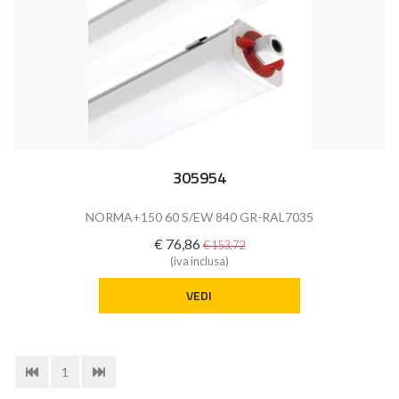
305954
NORMA+150 60 S/EW 840 GR-RAL7035
€ 76,86
€ 153,72
(iva inclusa)
VEDI
1