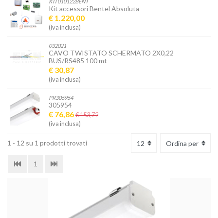
KIT010122BENT
Kit accessori Bentel Absoluta
€ 1.220,00
(iva inclusa)
032021
CAVO TWISTATO SCHERMATO 2X0,22
BUS/RS485 100 mt
€ 30,87
(iva inclusa)
PR305954
305954
€ 76,86
€ 153,72
(iva inclusa)
1 - 12 su 1 prodotti trovati
1