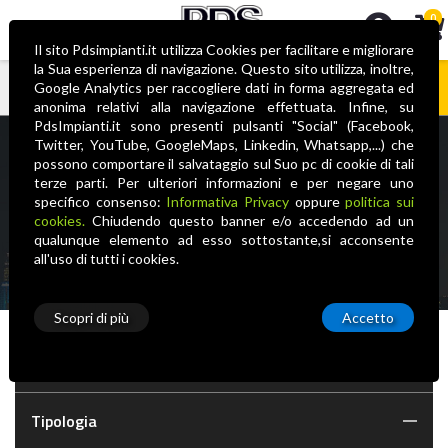
0
Il sito Pdsimpianti.it utilizza Cookies per facilitare e migliorare
la Sua esperienza di navigazione. Questo sito utilizza, inoltre,
Google Analytics per raccogliere dati in forma aggregata ed
anonima relativi alla navigazione effettuata. Infine, su
Nessun prodotto nel carrello
PdsImpianti.it sono presenti pulsanti "Social" (Facebook,
E-Commerce
Twitter, YouTube, GoogleMaps, Linkedin, Whatsapp,...) che
possono comportare il salvataggio sul Suo pc di cookie di tali
terze parti. Per ulteriori informazioni e per negare uno
Home
Illuminotecnica
Plafoniere
Performance in Lighting
specifico consenso:
Informativa Privacy
oppure
politica sui
S.P.A.
cookies.
Chiudendo questo banner e/o accedendo ad un
qualunque elemento ad esso sottostante,si acconsente
all'uso di tutti i cookies.
Scopri di più
Accetto
Marca
Tipologia