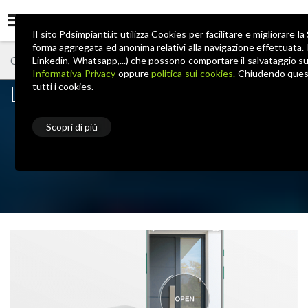
Il sito Pdsimpianti.it utilizza Cookies per facilitare e migliorare 
forma aggregata ed anonima relativi alla navigazione effettuata.
Linkedin, Whatsapp,...) che possono comportare il salvataggio sul 
Informativa Privacy
oppure
politica sui cookies.
Chiudendo quest
DORY: la nuova serratura smart
tutti i cookies.
unica al mondo
Scopri di più
Home
News
DORY: la nuova serratura smart unica al mondo