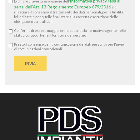
Informativa privacy resa ai
Dichiaro di aver preso visione dell’
sensi dell’Art. 13 Regolamento Europeo 679/2016
e di
rilasciare il consenso al trattamento dei dati personali, per le finalità
ivi indicate e per quelle finalizzate alla corretta esecuzione delle
obbligazioni contrattuali
Confermo di essere maggiorenne secondo la normativa vigente nello
stato a cui appartiene il fornitore del servizio
Presto il consenso per la comunicazione dei dati personali per l'invio
di comunicazioni promozionali