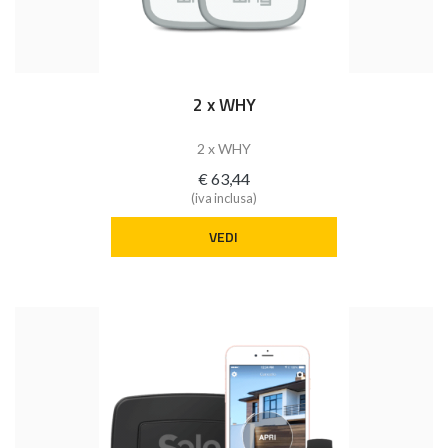
2 x WHY
2 x WHY
€ 63,44
(iva inclusa)
VEDI