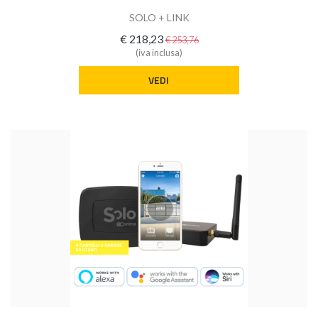
SOLO + LINK
€ 218,23
€ 253,76
(iva inclusa)
VEDI