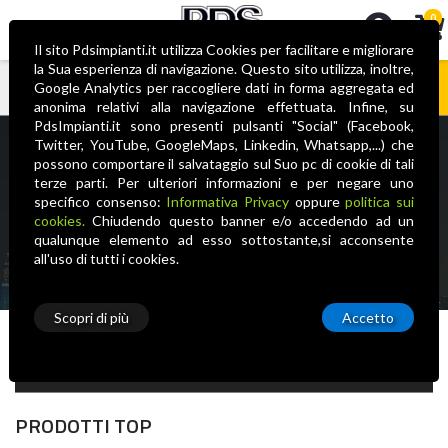
0
Il sito Pdsimpianti.it utilizza Cookies per facilitare e migliorare
la Sua esperienza di navigazione. Questo sito utilizza, inoltre,
Google Analytics per raccogliere dati in forma aggregata ed
anonima relativi alla navigazione effettuata. Infine, su
Nessun prodotto nel carrello
PdsImpianti.it sono presenti pulsanti "Social" (Facebook,
1Control
Twitter, YouTube, GoogleMaps, Linkedin, Whatsapp,...) che
possono comportare il salvataggio sul Suo pc di cookie di tali
terze parti. Per ulteriori informazioni e per negare uno
1Control è un’azienda nata dall’idea di rivoluzionare e
specifico consenso:
Informativa Privacy
oppure
politica sui
semplificare il mondo dei prodotti IoT per la Smart Home.
cookies.
Chiudendo questo banner e/o accedendo ad un
qualunque elemento ad esso sottostante,si acconsente
all'uso di tutti i cookies.
Scopri di più
Accetto
Tipologia
PRODOTTI TOP