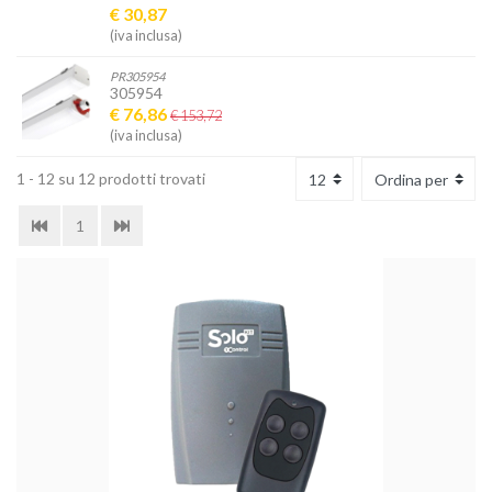
€ 30,87
(iva inclusa)
PR305954
305954
€ 76,86
€ 153,72
(iva inclusa)
1 - 12 su 12 prodotti trovati
1