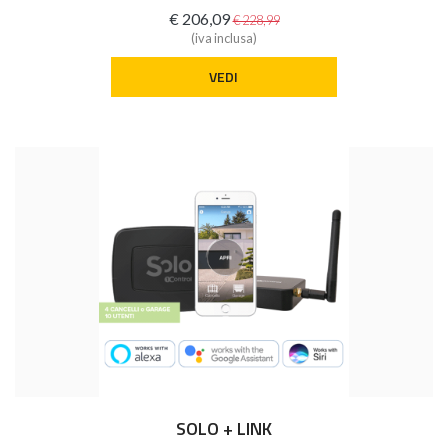
€ 206,09
€ 228,99
(iva inclusa)
VEDI
SOLO + LINK