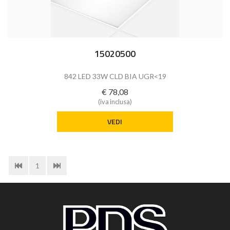
15020500
842 LED 33W CLD BIA UGR<19
€ 78,08
(iva inclusa)
VEDI
1