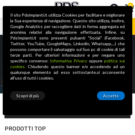
0
Il sito Pdsimpianti.it utilizza Cookies per facilitare e migliorare
la Sua esperienza di navigazione. Questo sito utilizza, inoltre,
Google Analytics per raccogliere dati in forma aggregata ed
anonima relativi alla navigazione effettuata. Infine, su
Nessun prodotto nel carrello
PdsImpianti.it sono presenti pulsanti "Social" (Facebook,
Twitter, YouTube, GoogleMaps, Linkedin, Whatsapp,...) che
Disano
possono comportare il salvataggio sul Suo pc di cookie di tali
terze parti. Per ulteriori informazioni e per negare uno
Disano
specifico consenso:
Informativa Privacy
oppure
politica sui
cookies.
Chiudendo questo banner e/o accedendo ad un
qualunque elemento ad esso sottostante,si acconsente
all'uso di tutti i cookies.
Scopri di più
Accetto
Tipologia
PRODOTTI TOP