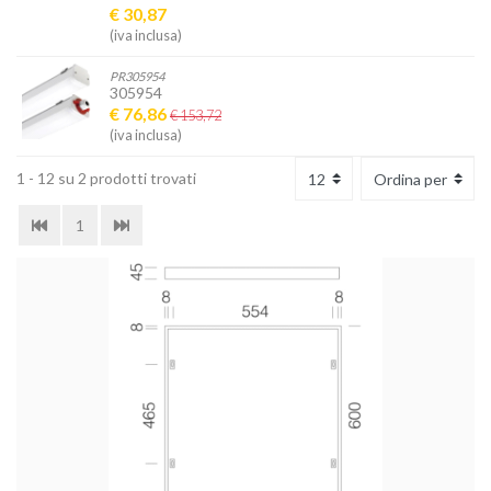
€ 30,87
(iva inclusa)
PR305954
305954
€ 76,86
€ 153,72
(iva inclusa)
1 - 12 su 2 prodotti trovati
1