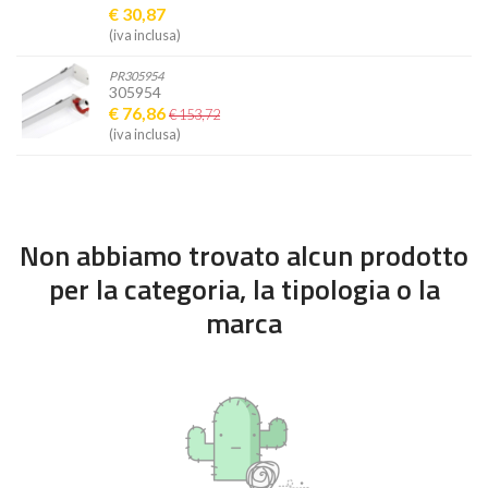
€ 30,87
(iva inclusa)
PR305954
305954
€ 76,86
€ 153,72
(iva inclusa)
Non abbiamo trovato alcun prodotto
per la categoria, la tipologia o la
marca