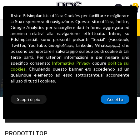
0
Il sito Pdsimpianti.it utilizza Cookies per facilitare e migliorare
la Sua esperienza di navigazione. Questo sito utilizza, inoltre,
Google Analytics per raccogliere dati in forma aggregata ed
anonima relativi alla navigazione effettuata. Infine, su
Nessun prodotto nel carrello
PdsImpianti.it sono presenti pulsanti "Social" (Facebook,
Twitter, YouTube, GoogleMaps, Linkedin, Whatsapp,...) che
EZVIZ
possono comportare il salvataggio sul Suo pc di cookie di tali
terze parti. Per ulteriori informazioni e per negare uno
specifico consenso:
Informativa Privacy
oppure
politica sui
cookies.
Chiudendo questo banner e/o accedendo ad un
qualunque elemento ad esso sottostante,si acconsente
all'uso di tutti i cookies.
Scopri di più
Accetto
Tipologia
PRODOTTI TOP