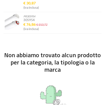
€ 30,87
(iva inclusa)
PR305954
305954
€ 76,86
€ 153,72
(iva inclusa)
Non abbiamo trovato alcun prodotto
per la categoria, la tipologia o la
marca