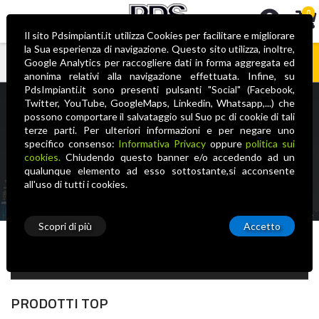
0
Il sito Pdsimpianti.it utilizza Cookies per facilitare e migliorare
la Sua esperienza di navigazione. Questo sito utilizza, inoltre,
Google Analytics per raccogliere dati in forma aggregata ed
anonima relativi alla navigazione effettuata. Infine, su
Nessun prodotto nel carrello
PdsImpianti.it sono presenti pulsanti "Social" (Facebook,
Twitter, YouTube, GoogleMaps, Linkedin, Whatsapp,...) che
NIVIAN RETAIL
possono comportare il salvataggio sul Suo pc di cookie di tali
terze parti. Per ulteriori informazioni e per negare uno
specifico consenso:
Informativa Privacy
oppure
politica sui
cookies.
Chiudendo questo banner e/o accedendo ad un
qualunque elemento ad esso sottostante,si acconsente
all'uso di tutti i cookies.
Scopri di più
Accetto
Tipologia
PRODOTTI TOP