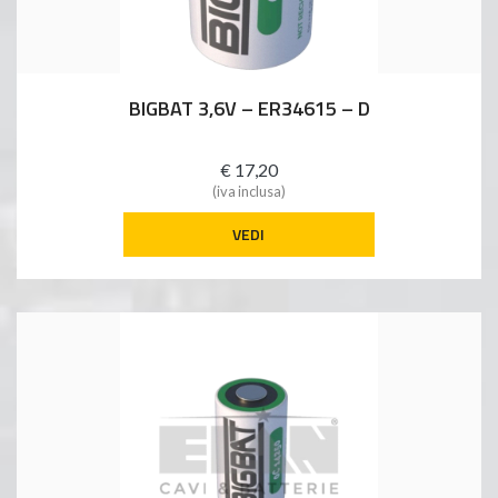
BIGBAT 3,6V – ER34615 – D
€ 17,20
(iva inclusa)
VEDI