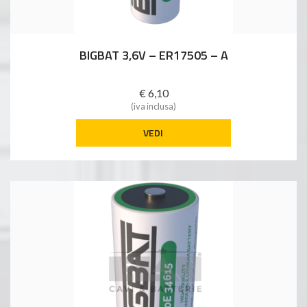
BIGBAT 3,6V – ER17505 – A
€ 6,10
(iva inclusa)
VEDI