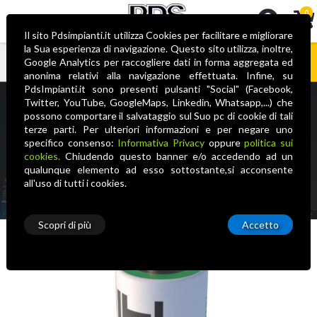
0
Il sito Pdsimpianti.it utilizza Cookies per facilitare e migliorare
la Sua esperienza di navigazione. Questo sito utilizza, inoltre,
Google Analytics per raccogliere dati in forma aggregata ed
anonima relativi alla navigazione effettuata. Infine, su
Nessun prodotto nel carrello
PdsImpianti.it sono presenti pulsanti "Social" (Facebook,
BIGBAT 3,6V – ER17505 – A
Twitter, YouTube, GoogleMaps, Linkedin, Whatsapp,...) che
possono comportare il salvataggio sul Suo pc di cookie di tali
terze parti. Per ulteriori informazioni e per negare uno
Home
Accessori
Alimentazione
Elan
Batterie al Litio
specifico consenso:
Informativa Privacy
oppure
politica sui
BIGBAT 3,6V – ER17505 – A
cookies.
Chiudendo questo banner e/o accedendo ad un
qualunque elemento ad esso sottostante,si acconsente
all'uso di tutti i cookies.
Scopri di più
Accetto