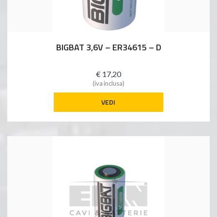
BIGBAT 3,6V – ER34615 – D
€ 17,20
(iva inclusa)
VEDI