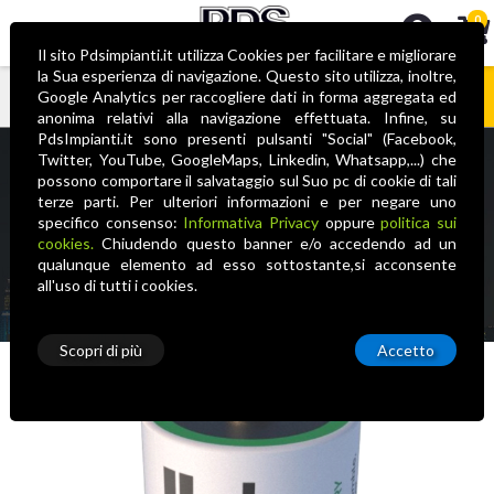
0
Il sito Pdsimpianti.it utilizza Cookies per facilitare e migliorare
la Sua esperienza di navigazione. Questo sito utilizza, inoltre,
Google Analytics per raccogliere dati in forma aggregata ed
anonima relativi alla navigazione effettuata. Infine, su
Nessun prodotto nel carrello
PdsImpianti.it sono presenti pulsanti "Social" (Facebook,
BIGBAT 3,6V – ER34615 – D
Twitter, YouTube, GoogleMaps, Linkedin, Whatsapp,...) che
possono comportare il salvataggio sul Suo pc di cookie di tali
terze parti. Per ulteriori informazioni e per negare uno
Home
Accessori
Alimentazione
Elan
Batterie al Litio
specifico consenso:
Informativa Privacy
oppure
politica sui
BIGBAT 3,6V – ER34615 – D
cookies.
Chiudendo questo banner e/o accedendo ad un
qualunque elemento ad esso sottostante,si acconsente
all'uso di tutti i cookies.
Scopri di più
Accetto