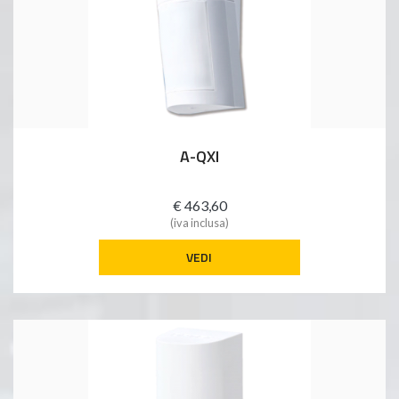
A-QXI
€ 463,60
(iva inclusa)
VEDI