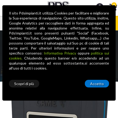
0
Il sito Pdsimpianti.it utilizza Cookies per facilitare e migliorare
la Sua esperienza di navigazione. Questo sito utilizza, inoltre,
Google Analytics per raccogliere dati in forma aggregata ed
anonima relativi alla navigazione effettuata. Infine, su
CM806SL-0300 SELR1BDG
Nessun prodotto nel carrello
PdsImpianti.it sono presenti pulsanti "Social" (Facebook,
Twitter, YouTube, GoogleMaps, Linkedin, Whatsapp,...) che
TRANSPONDER B
possono comportare il salvataggio sul Suo pc di cookie di tali
terze parti. Per ulteriori informazioni e per negare uno
specifico consenso:
Informativa Privacy
oppure
politica sui
Home
N/A
N/A
N/A
N/A
CM806SL-0300
cookies.
Chiudendo questo banner e/o accedendo ad un
SELR1BDG TRANSPONDER B
qualunque elemento ad esso sottostante,si acconsente
all'uso di tutti i cookies.
Scopri di più
Accetto