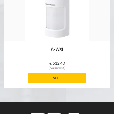
A-WXI
€ 512,40
(iva inclusa)
VEDI