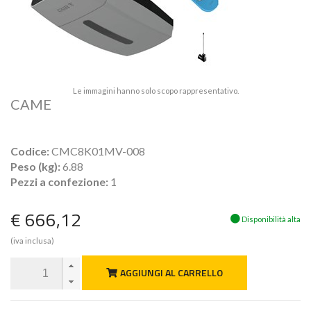
Le immagini hanno solo scopo rappresentativo.
CAME
Codice:
CMC8K01MV-008
Peso (kg):
6.88
Pezzi a confezione:
1
€ 666,12
Disponibilità alta
(iva inclusa)
AGGIUNGI AL CARRELLO