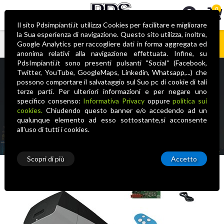
0
Il sito Pdsimpianti.it utilizza Cookies per facilitare e migliorare
la Sua esperienza di navigazione. Questo sito utilizza, inoltre,
Google Analytics per raccogliere dati in forma aggregata ed
anonima relativi alla navigazione effettuata. Infine, su
CM8K01MV-008 VER10K01
Nessun prodotto nel carrello
PdsImpianti.it sono presenti pulsanti "Social" (Facebook,
Twitter, YouTube, GoogleMaps, Linkedin, Whatsapp,...) che
KIT AUTOMAZIO
possono comportare il salvataggio sul Suo pc di cookie di tali
terze parti. Per ulteriori informazioni e per negare uno
specifico consenso:
Informativa Privacy
oppure
politica sui
Home
N/A
N/A
N/A
N/A
CM8K01MV-008
cookies.
Chiudendo questo banner e/o accedendo ad un
VER10K01 KIT AUTOMAZIO
qualunque elemento ad esso sottostante,si acconsente
all'uso di tutti i cookies.
Scopri di più
Accetto