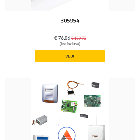
305954
€ 76,86
€ 153,72
(iva inclusa)
VEDI