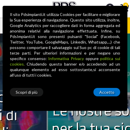
0
Il sito Pdsimpianti.it utilizza Cookies per facilitare e migliorare
la Sua esperienza di navigazione. Questo sito utilizza, inoltre,
Google Analytics per raccogliere dati in forma aggregata ed
anonima relativi alla navigazione effettuata. Infine, su
Nessun prodotto nel carrello
PdsImpianti.it sono presenti pulsanti "Social" (Facebook,
Twitter, YouTube, GoogleMaps, Linkedin, Whatsapp,...) che
possono comportare il salvataggio sul Suo pc di cookie di tali
terze parti. Per ulteriori informazioni e per negare uno
specifico consenso:
Informativa Privacy
oppure
politica sui
cookies.
Chiudendo questo banner e/o accedendo ad un
qualunque elemento ad esso sottostante,si acconsente
all'uso di tutti i cookies.
Scopri di più
Accetto
Le nostre soluzioni
per la tua sicurezza